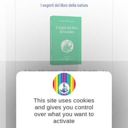
I segreti del libro della natura
- Il libro della natura - Il giorno e la notte - La
sorgente e la palude - Il matrimonio, simbolo
universale - ...
Aggiungi al carrello
€ 11,40
€ 12,00
This site uses cookies
and gives you control
over what you want to
activate
Nuova luce sui Vangeli