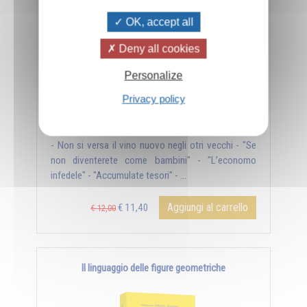
OK, accept all
Deny all cookies
Personalize
Privacy policy
- Non si versa il vino nuovo negli otri vecchi - "Se
non diventerete come bambini" - "L’economo
infedele" - "Accumulate tesori" - ...
Aggiungi al carrello
€ 11,40
€ 12,00
Il linguaggio delle figure geometriche