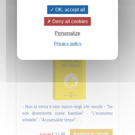
OK, accept all
Aggiungi al carrello
€ 11,40
€ 12,00
Deny all cookies
Personalize
Nuova luce sui Vangeli
Privacy policy
- Non si versa il vino nuovo negli otri vecchi - "Se
non diventerete come bambini" - "L’economo
infedele" - "Accumulate tesori" - ...
Aggiungi al carrello
€ 11,40
€ 12,00