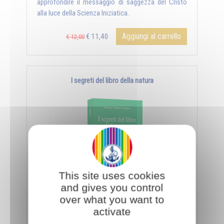
approfondire il messaggio di saggezza del Cristo
alla luce della Scienza Iniziatica.
Aggiungi al carrello
€ 11,40
€ 12,00
I segreti del libro della natura
This site uses cookies
and gives you control
- Il libro della natura - Il giorno e la notte - La
over what you want to
sorgente e la palude - Il matrimonio, simbolo
activate
universale - ...