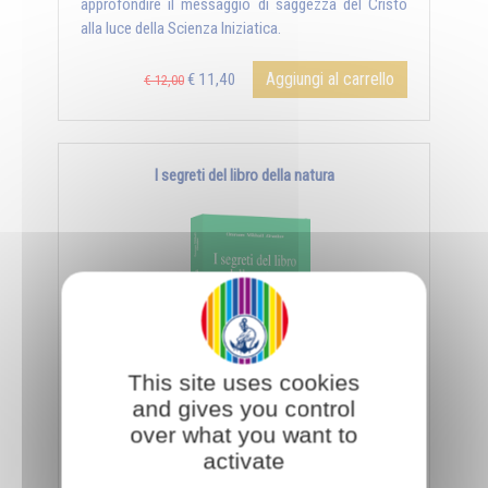
approfondire il messaggio di saggezza del Cristo
alla luce della Scienza Iniziatica.
Aggiungi al carrello
€ 11,40
€ 12,00
I segreti del libro della natura
This site uses cookies
and gives you control
- Il libro della natura - Il giorno e la notte - La
over what you want to
sorgente e la palude - Il matrimonio, simbolo
activate
universale - ...