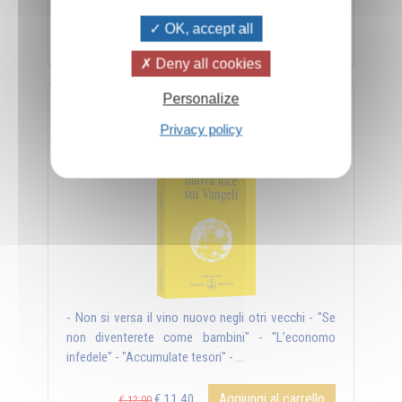
OK, accept all
Aggiungi al carrello
€ 11,40
€ 12,00
Deny all cookies
Personalize
Nuova luce sui Vangeli
Privacy policy
- Non si versa il vino nuovo negli otri vecchi - "Se
non diventerete come bambini" - "L’economo
infedele" - "Accumulate tesori" - ...
Aggiungi al carrello
€ 11,40
€ 12,00