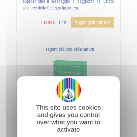
approfondire il messaggio di saggezza del Cristo
alla luce della Scienza Iniziatica.
Aggiungi al carrello
€ 11,40
€ 12,00
I segreti del libro della natura
This site uses cookies
and gives you control
- Il libro della natura - Il giorno e la notte - La
over what you want to
sorgente e la palude - Il matrimonio, simbolo
activate
universale - ...