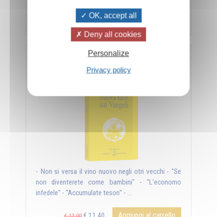
OK, accept all
Aggiungi al carrello
€ 11,40
€ 12,00
Deny all cookies
Personalize
Nuova luce sui Vangeli
Privacy policy
- Non si versa il vino nuovo negli otri vecchi - "Se
non diventerete come bambini" - "L’economo
infedele" - "Accumulate tesori" - ...
Aggiungi al carrello
€ 11,40
€ 12,00